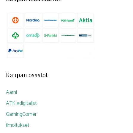
Kaupan osastot
Aarni
ATK #digitalist
GamingCorner
ilmoitukset