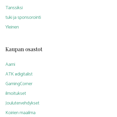
Tanssiksi
tuki ja sponsorointi
Yleinen
Kaupan osastot
Aarni
ATK #digitalist
GamingCorner
ilmoitukset
Joulutervehdykset
Koirien maailma