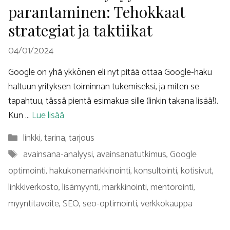
parantaminen: Tehokkaat
strategiat ja taktiikat
04/01/2024
Google on yhä ykkönen eli nyt pitää ottaa Google-haku
haltuun yrityksen toiminnan tukemiseksi, ja miten se
tapahtuu, tässä pientä esimakua sille (linkin takana lisää!).
Kun …
Lue lisää
Kategoriat
linkki
,
tarina
,
tarjous
Avainsanat
avainsana-analyysi
,
avainsanatutkimus
,
Google
optimointi
,
hakukonemarkkinointi
,
konsultointi
,
kotisivut
,
linkkiverkosto
,
lisämyynti
,
markkinointi
,
mentorointi
,
myyntitavoite
,
SEO
,
seo-optimointi
,
verkkokauppa