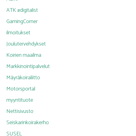
ATK #digitalist
GamingCorner
ilmoitukset
Joulutervehdykset
Koirien maailma
Markkinointipalvelut
Mäyräkoiraliitto
Motorsportal
myyntituote
Nettisivusto
Seiskarinkoirakerho
SUSEL